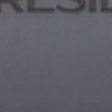
Агенты
About Us