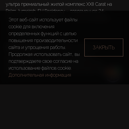
ультра премиальный жилой комплекс XXII Carat на 
Palm Jumeirah. FH Residency – современное 24-
этажное здание в семейном, экологичном районе. 
Этот веб-сайт использует файлы
cookie для включения
– Кухонная техника
определенных функций c целью
– Высококачественная отделка
повышения производительности
Расположение: 
Jumeirah Village Triangle (JVT)
ЗАКРЫТЬ
сайта и упрощения работы.
Продолжая использовать сайт, вы
На крыше здания расположен коворкинг с 
подтверждаете свое согласие на
панорамными видами на Dubai Marina. Во всех 
использование файлов cookie.
резиденциях есть балконы или просторные террасы. 

Дополнительная информация
В продаже: 
Студии – от 36 м²;
1 спальня – от 53 м²;
2 спальни – от 97 м²;
3 спальни – от 143 м².