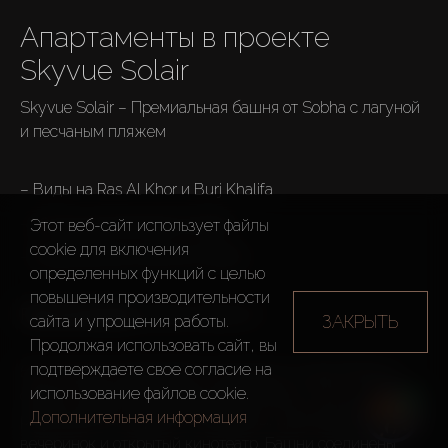
Апартаменты в проекте 
Skyvue Solair
Skyvue Solair – Премиальная башня от Sobha с лагуной 
и песчаным пляжем

– Виды на Ras Al Khor и Burj Khalifa
– 10 мин до Downtown Dubai
Этот веб-сайт использует файлы
cookie для включения
– Премиальное качество Sobha

определенных функций c целью
повышения производительности
Расположение: 
Sobha Hartland II

ЗАКРЫТЬ
сайта и упрощения работы.
Продолжая использовать сайт, вы
подтверждаете свое согласие на
58-этажный небоскреб в комплексе из трех башен с 
использование файлов cookie.
общим подиумом в форме амфитеатра. На нем 
Дополнительная информация
расположены инфинити-бассейны, пространства для 
вечеринок и открытый кинотеатр. Башни соединены 