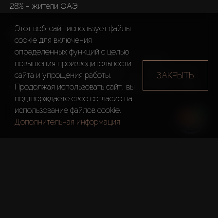
28% – жители ОАЭ

Этот веб-сайт использует файлы
В 2023 в музее:
cookie для включения
определенных функций c целью
провели 5 выставок международного значения;
повышения производительности
побывали более 500 официальных лиц и знаменитостей;
ЗАКРЫТЬ
сайта и упрощения работы.
Продолжая использовать сайт, вы
коллекция пополнилась работами Пабло Пикассо и Жана 
подтверждаете свое согласие на
Оноре Фрагонара.
использование файлов cookie.
Дополнительная информация
В Шардже открылось для 
посещения горное озеро Al 
Hefaiyah.

При благоустройстве применялись инновационные 