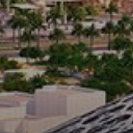
Новостройки
AX Journal
Каталоги
Агенты
About Us