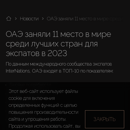
Новости
ОАЭ заняли 11 место в мире среди л
ОАЭ заняли 11 место в мире 
среди лучших стран для 
экспатов в 2023
По данным международного сообщества экспатов 
InterNations, ОАЭ входят в ТОП-10 по показателям:
Базовые потребности
Этот веб-сайт использует файлы
Работа за границей
cookie для включения
Качество жизни
определенных функций c целью
Безопасность
повышения производительности
ЗАКРЫТЬ
сайта и упрощения работы.
Здравоохранение
Продолжая использовать сайт, вы