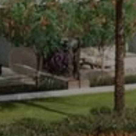
AX Journal
Каталоги
Агенты
About Us