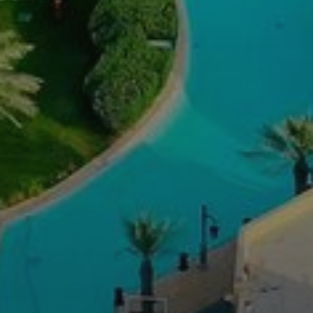
AX Journal
Каталоги
Агенты
About Us