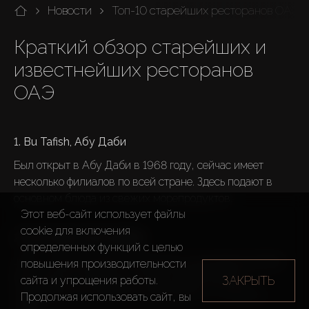
Новости
Топ-10 старейших ресторанов ОАЭ
Краткий обзор старейших и 
известнейших ресторанов 
ОАЭ

1. Bu Tafish, Абу Даби 
Был открыт в Абу Даби в 1968 году, сейчас имеет 
несколько филиалов по всей стране. Здесь подают в 
основном блюда из свежих морепродуктов.

Этот веб-сайт использует файлы
cookie для включения
2. Ресторан Joshi, Дубай
определенных функций c целью
Joshi – самый старый из индийских ресторанов Дубая, 
повышения производительности
был открыт в 1968 году. В меню представлены 
ЗАКРЫТЬ
сайта и упрощения работы.
традиционные индийские деликатесы, от тхали до 
Продолжая использовать сайт, вы