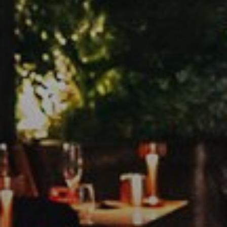
Аренда
Продажа
Новостройки
AX Journal
Каталоги
Агенты
About Us