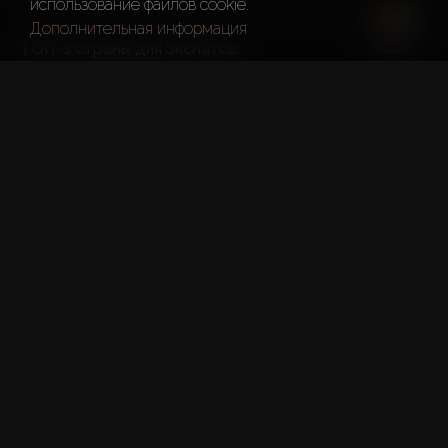
использование файлов cookie.
Дополнительная информация
ТОП-3 страны для экспатов:
Панама;
Мексика;
Индонезия.
ОАЭ – главное направление 
для миллионеров в 2024
Согласно отчету консалтинговой компании Henley & 
Partners, в 2024 в ОАЭ переедут 6 700 людей с 
состоянием более $1 млн (HNWI). 

По данным исследования, страна заняла: