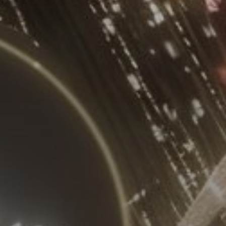
Продажа
Новостройки
AX Journal
Каталоги
Агенты
About Us