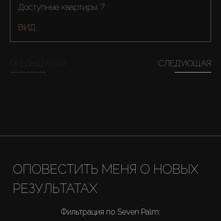
Аренда
Доступные квартиры: 7
ВИД
Продажа
ПРЕДЫДУЩАЯ
СЛЕДУЮЩАЯ
Новостройки
AX Journal
Каталоги
Агенты
ОПОВЕСТИТЬ МЕНЯ О НОВЫХ
About Us
РЕЗУЛЬТАТАХ
Фильтрация по Seven Palm: