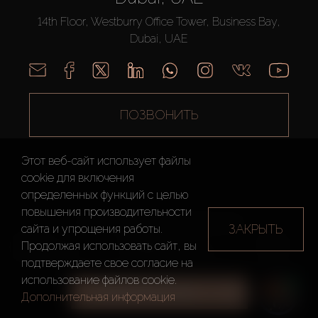
14th Floor, Westburry Office Tower, Business Bay,
Dubai, UAE
ПОЗВОНИТЬ
Этот веб-сайт использует файлы
cookie для включения
определенных функций c целью
повышения производительности
AX CAPITAL ©2026 Все Права Защищены
ЗАКРЫТЬ
сайта и упрощения работы.
Условия
Политика
Карта
Продолжая использовать сайт, вы
использования
конфиденциальности
сайта
подтверждаете свое согласие на
использование файлов cookie.
ВСЕ ФИЛЬТРЫ
Дополнительная информация