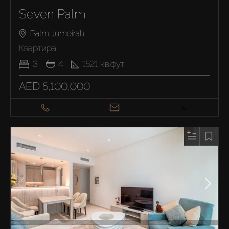
Seven Palm
Palm Jumeirah
Квартира
3
4
1521
кв.фут
AED 5,100,000