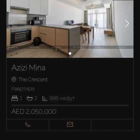
Azizi Mina
The Crescent
Квартира
1
2
996
кв.фут
AED 2,050,000