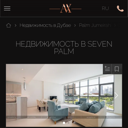
RU
Недвижимость в Дубае
Palm Jumeirah
Sev
НЕДВИЖИМОСТЬ В SEVEN
PALM