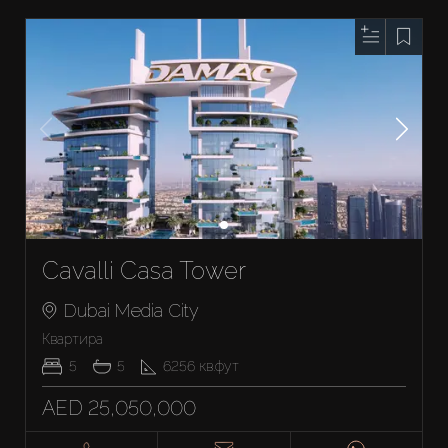
Cavalli Casa Tower
Dubai Media City
Квартира
5
5
6256
кв.фут
AED 25,050,000