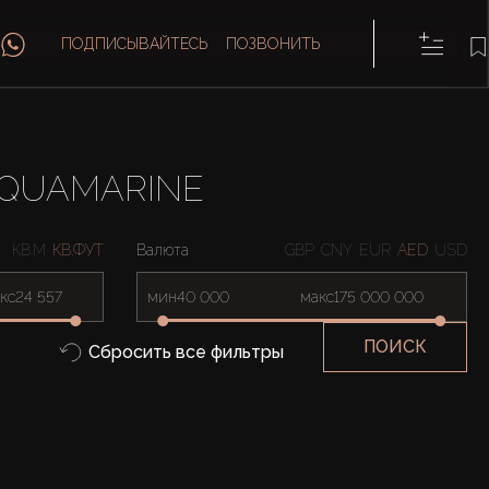
ПОДПИСЫВАЙТЕСЬ
ПОЗВОНИТЬ
AQUAMARINE
КВ.М
КВ.ФУТ
Валюта
GBP
CNY
EUR
AED
USD
кс
мин
макс
ПОИСК
Сбросить все фильтры