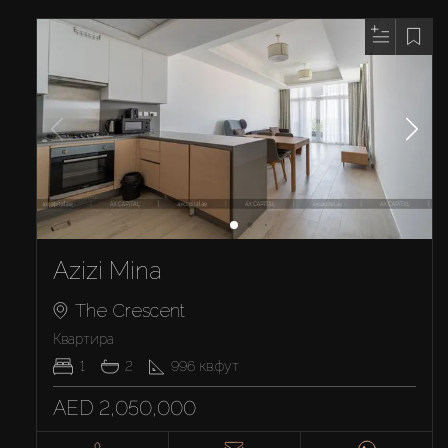
Azizi Mina
The Crescent
Квартира
1
2
996
кв.фут
AED 2,050,000