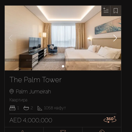
The Palm Tower
Palm Jumeirah
Квартира
1
2
1058
кв.фут
AED 4,000,000