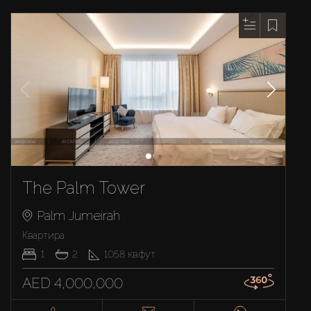
The Palm Tower
Palm Jumeirah
Квартира
1
2
1058
кв.фут
AED 4,000,000