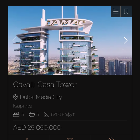
Cavalli Casa Tower
Dubai Media City
Квартира
5
5
6256
кв.фут
AED 25,050,000