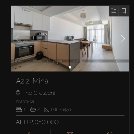
Azizi Mina
The Crescent
Квартира
1
2
996
кв.фут
AED 2,050,000