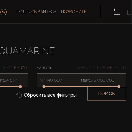
ПОДПИСЫВАЙТЕСЬ
ПОЗВОНИТЬ
AQUAMARINE
КВ.М
КВ.ФУТ
Валюта
GBP
CNY
EUR
AED
USD
кс
мин
макс
ПОИСК
Сбросить все фильтры