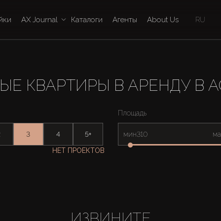
йки
AX Journal
Каталоги
Агенты
About Us
RU
ЫЕ КВАРТИРЫ В АРЕНДУ В 
Площадь
2
3
4
5+
мин
ма
НЕТ ПРОЕКТОВ
ИЗВИНИТЕ