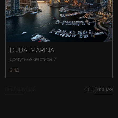
AX Journal
Каталоги
Агенты
DUBAI MARINA
About Us
Доступные квартиры: 7
ВИД
ПРЕДЫДУЩАЯ
СЛЕДУЮЩАЯ