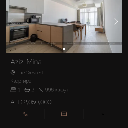
Azizi Mina
The Crescent
Квартира
1
2
996
кв.фут
AED 2,050,000