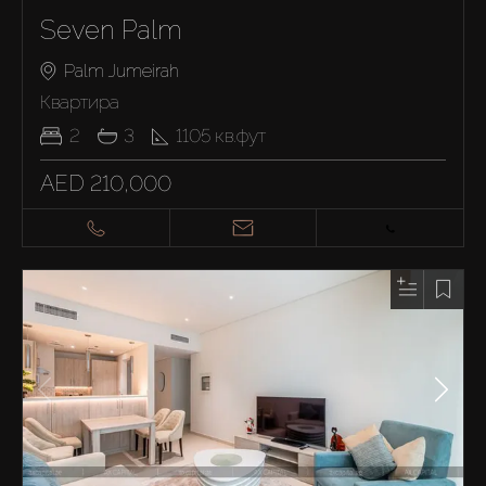
Seven Palm
Palm Jumeirah
Квартира
2
3
1105
кв.фут
AED 210,000