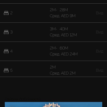
2M
-
28M
2
Вид
Cред.
AED 9M
3M
-
40M
3
Вид
Cред.
AED 12M
2M
-
60M
4
Вид
Cред.
AED 24M
2M
5
Вид
Cред.
AED 2M
40M
7
Вид
Cред.
AED 40M
Районы поблизости