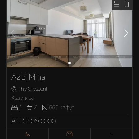
Azizi Mina
The Crescent
Квартира
1
2
996
кв.фут
AED 2,050,000