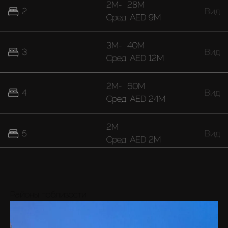
2M
-
28M
2
Вид
Cред.
AED 9M
3M
-
40M
3
Вид
Cред.
AED 12M
2M
-
60M
4
Вид
Cред.
AED 24M
2M
5
Вид
Cред.
AED 2M
40M
7
Вид
Cред.
AED 40M
Районы поблизости