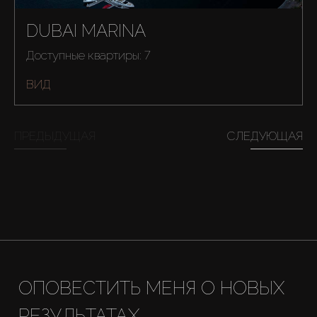
DUBAI MARINA
Купить
Доступные квартиры: 7
ВИД
Аренда
Продажа
ПРЕДЫДУЩАЯ
СЛЕДУЮЩАЯ
Новостройки
AX Journal
Каталоги
ОПОВЕСТИТЬ МЕНЯ О НОВЫХ
Агенты
РЕЗУЛЬТАТАХ