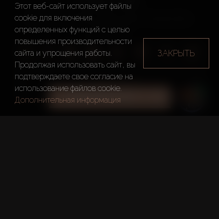
Dubai, UAE
Этот веб-сайт использует файлы
cookie для включения
14th Floor, Westburry Office Tower, Business Bay,
определенных функций c целью
Dubai, UAE
повышения производительности
ЗАКРЫТЬ
сайта и упрощения работы.
Продолжая использовать сайт, вы
подтверждаете свое согласие на
ПОЗВОНИТЬ
использование файлов cookie.
ВСЕ ФИЛЬТРЫ
Дополнительная информация
AX CAPITAL ©2026 Все Права Защищены
Условия
Политика
Карта
использования
конфиденциальности
сайта