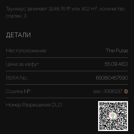
Таунхаус занимает 3248.76 ft² или 302 m², количество
спален: 3
ДЕТАЛИ
Местоположение:
The Pulse
Цена за
кв.фут
55.09 AED
RERA No.:
69380457590
Ссылка №.:
axc-3996197
Номер Разрешения DLD: