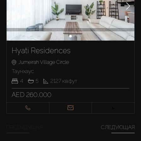
Hyati Residences
Jumeirah Village Circle
Таунхаус
4
5
2127
кв.фут
AED 260,000
ПРЕДЫДУЩАЯ
СЛЕДУЮЩАЯ