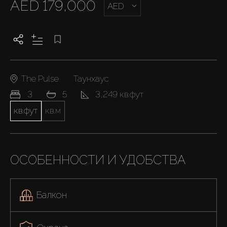
AED 179,000
AED
The Pulse
Таунхаус
3
5
3,249 кв.фут
кв.фут
кв.м
ОСОБЕННОСТИ И УДОБСТВА
Балкон