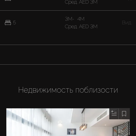
Cред.
AED 3M
3M
-
4M
5
Вид
Cред.
AED 3M
Недвижимость поблизости