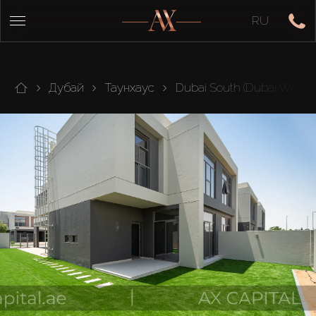
RU
Дубай
Таунхаус
Dubai South (Dubai World C