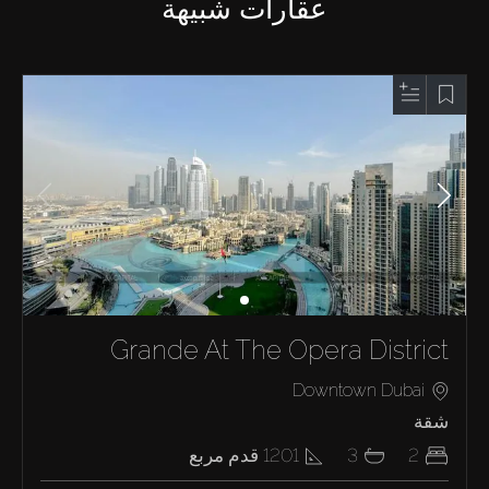
عقارات شبيهة
Grande At The Opera District
Downtown Dubai
شقة
2
3
1201
قدم مربع