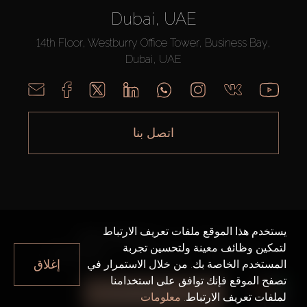
Dubai, UAE
14th Floor, Westburry Office Tower, Business Bay,
Dubai, UAE
اتصل بنا
يستخدم هذا الموقع ملفات تعريف الارتباط
AX CAPITAL ©2026 جميع الحقوق محفوظة
لتمكين وظائف معينة ولتحسين تجربة
خريطة الموقع
سياسة الخصوصية
شروط الاستخدام
إغلاق
المستخدم الخاصة بك. من خلال الاستمرار في
تصفح الموقع فإنك توافق على استخدامنا
جميع الفلاتر
لملفات تعريف الارتباط.
معلومات