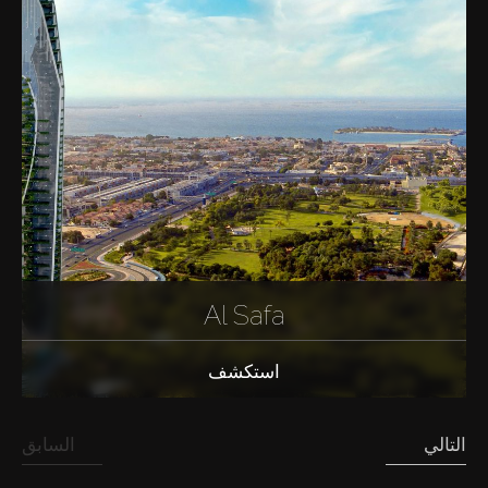
Al Safa
استكشف
التالي
السابق