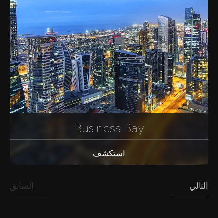
Business Bay
استكشف
التالي
السابق