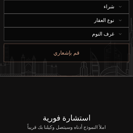
شراء
شراء
إيجار
نوع العقار
غرف النوم
بيع
قم بإشعاري
قيد الإنشاء
الوكلاء
من نحن
استشارة فورية
املأ النموذج أدناه وسيتصل وكيلنا بك قريباً