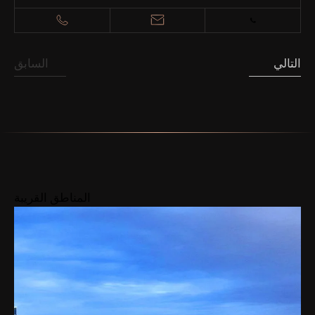
التالي
السابق
المناطق القريبة