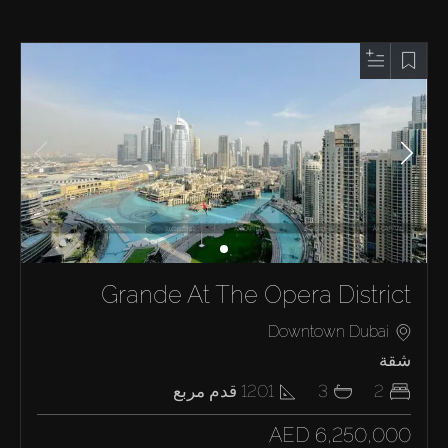
Grande At The Opera District
Downtown Dubai
شقة
2
3
1201
قدم مربع
AED 6,250,000