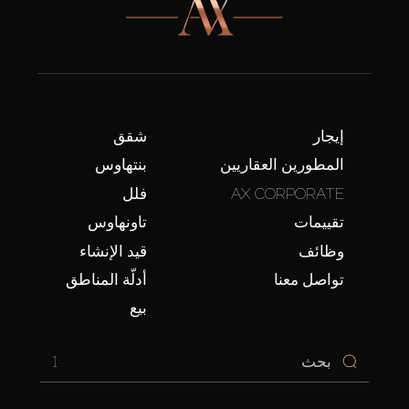
إيجار
شقق
المطورين العقاريين
بنتهاوس
AX CORPORATE
فلل
تقييمات
تاونهاوس
وظائف
قيد الإنشاء
تواصل معنا
أدلّة المناطق
بيع
1