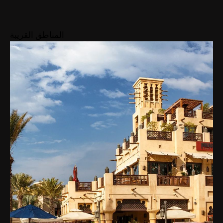
37مليون
7
عرض
المتوسط
AED 37مليون
المناطق القريبة