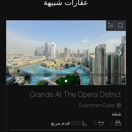
عقارات شبيهة
Grande At The Opera District
Downtown Dubai
شقة
2
3
1201
قدم مربع