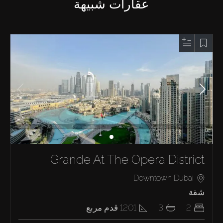
عقارات شبيهة
Grande At The Opera District
Downtown Dubai
شقة
2
3
1201
قدم مربع