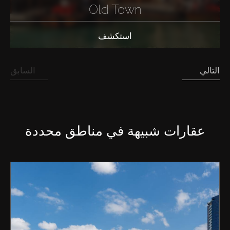
Old Town
استكشف
التالي
السابق
عقارات شبيهة في مناطق محددة