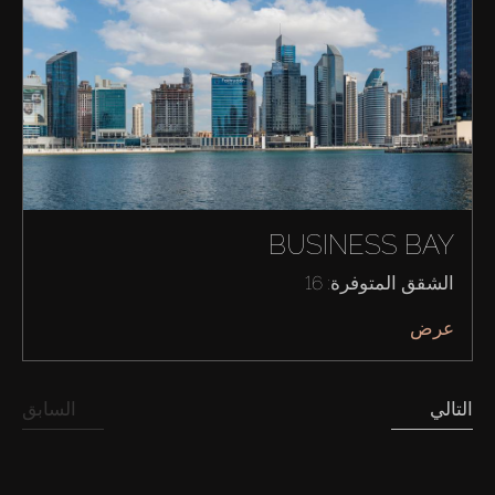
BUSINESS BAY
الشقق المتوفرة: 16
عرض
شراء
التالي
السابق
إيجار