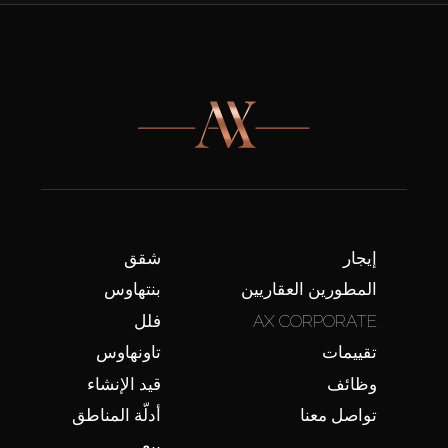
إيجار
شقق
المطورين العقاريين
بنتهاوس
AX CORPORATE
فلل
تقييمات
تاونهاوس
وظائف
قيد الإنشاء
تواصل معنا
أدلّة المناطق
بيع