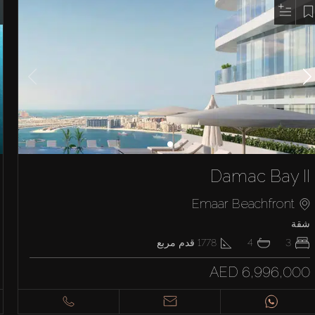
Damac Bay II
Emaar Beachfront
شقة
3
4
1778
قدم مربع
AED 6,996,000