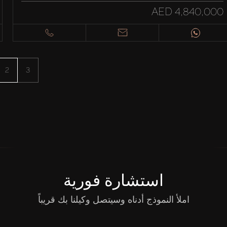
AED 4,840,000
2
3
استشارة فورية
املأ النموذج أدناه وسيتصل وكيلنا بك قريباً