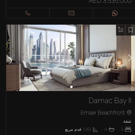
AED 3,535,000
Damac Bay II
Emaar Beachfront
شقة
3
4
2351
قدم مربع