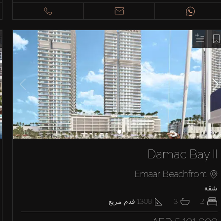
Damac Bay II
Emaar Beachfront
شقة
2
3
1308
قدم مربع