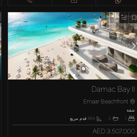
Damac Bay II
Emaar Beachfront
شقة
1
2
864
قدم مربع
AED 3,507,000