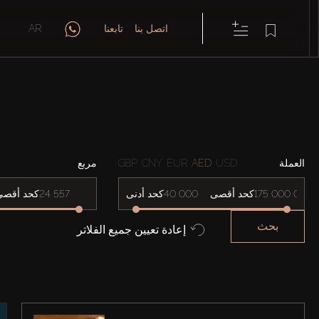
اتصل بنا
تابعنا
AR
العملة
USD
AED
EUR
CNY
GBP
مربع
كحد أقصى
كحد أدنى
كحد أقصى
بحث
إعادة تعيين جميع الفلاتر