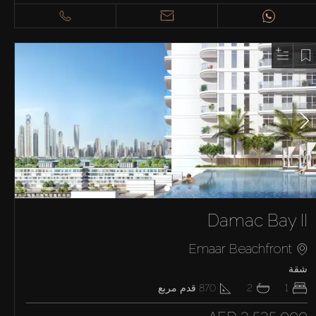
Damac Bay II
Emaar Beachfront
شقة
1
2
870
قدم مربع