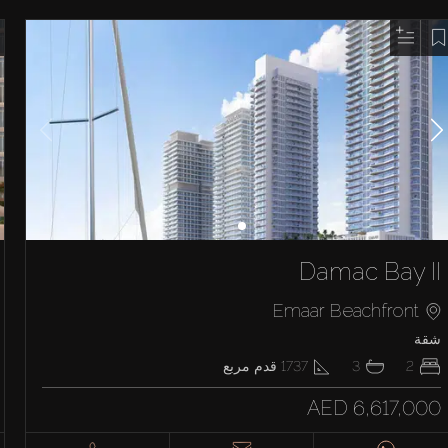
Damac Bay II
Emaar Beachfront
شقة
2
3
1737
قدم مربع
AED 6,617,000