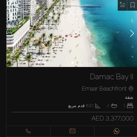
Damac Bay II
Emaar Beachfront
شقة
1
2
830
قدم مربع
AED 3,377,000