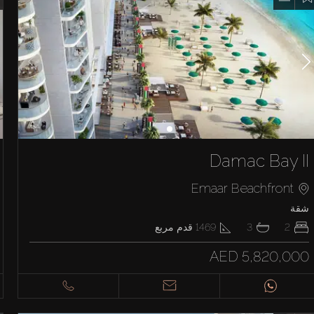
Damac Bay II
Emaar Beachfront
شقة
2
3
1469
قدم مربع
AED 5,820,000