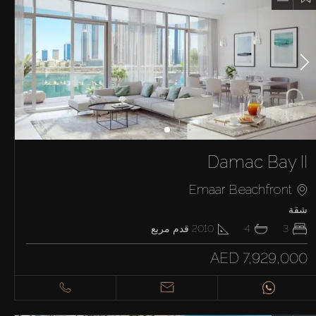
Damac Bay II
Emaar Beachfront
شقة
3
4
2010
قدم مربع
AED 7,929,000