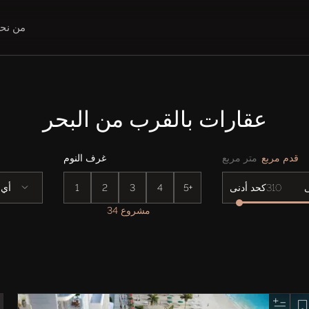
من نح
عقارات بالقرب من البحر
قدم مربع
متر مربع
غرف النوم
5+
4
3
2
1
أي
كحد أدنى
34 مشروع