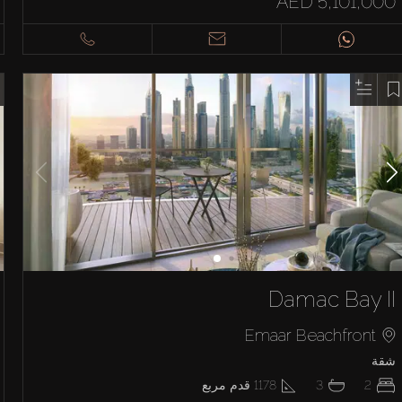
AED 5,101,000
Damac Bay II
Emaar Beachfront
شقة
2
3
1178
قدم مربع