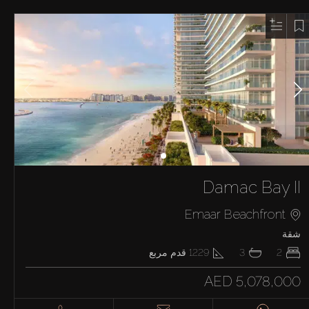
Damac Bay II
Emaar Beachfront
شقة
2
3
1229
قدم مربع
AED 5,078,000