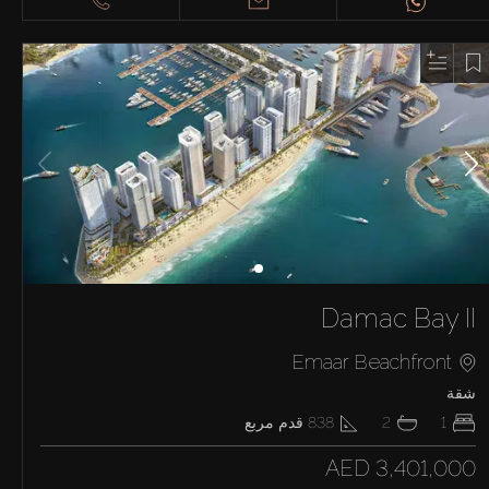
Damac Bay II
Emaar Beachfront
شقة
1
2
838
قدم مربع
AED 3,401,000