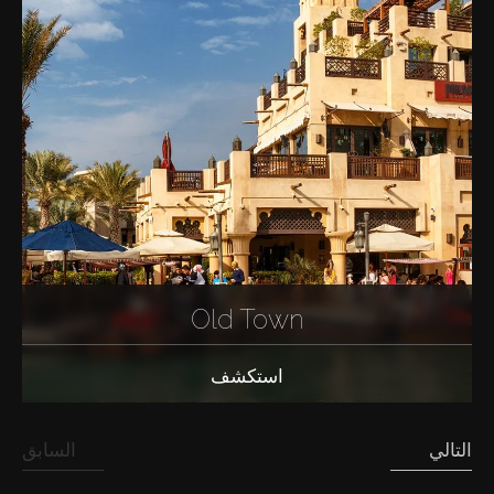
Old Town
استكشف
التالي
السابق