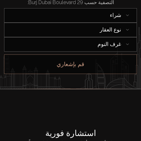
التصفية حسب 29 Burj Dubai Boulevard:
إيجار
شراء
بيع
نوع العقار
غرف النوم
قيد الإنشاء
قم بإشعاري
الوكلاء
من نحن
استشارة فورية