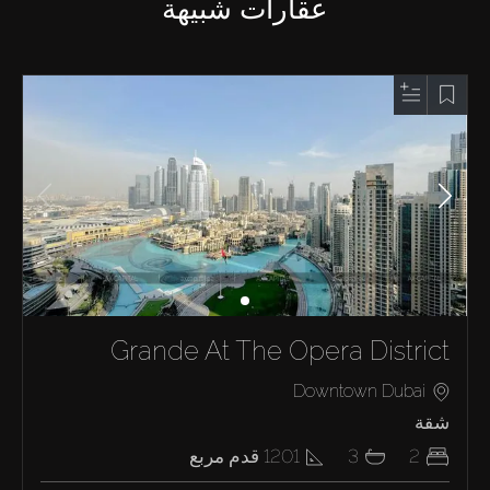
عقارات شبيهة
Grande At The Opera District
Downtown Dubai
شقة
2
3
1201
قدم مربع