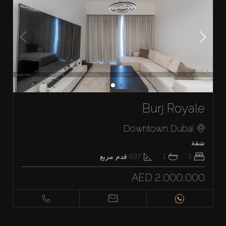
Burj Royale
Downtown Dubai
شقة
1
1
637
قدم مربع
AED 2,000,000