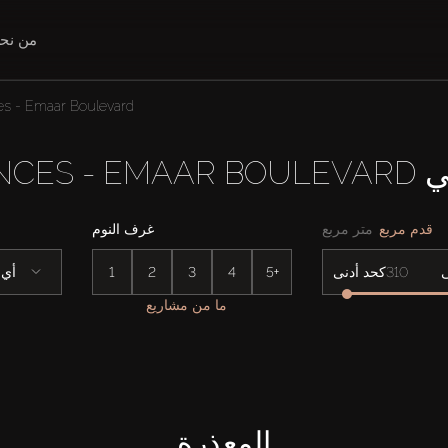
من نح
s - Emaar Boulevard
THE RE
قدم مربع
متر مربع
غرف النوم
5+
4
3
2
1
أي
كحد أدنى
ما من مشاريع
المعذرة