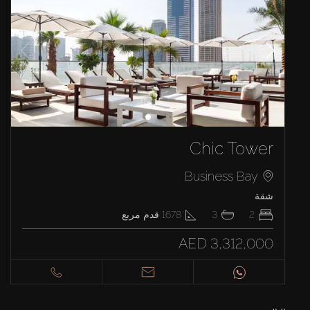
Chic Tower
Business Bay
شقة
2
3
1678
قدم مربع
AED 3,312,000