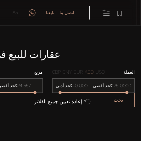
اتصل بنا
تابعنا
AR
عقارات للبيع في SIDENCES - EMAAR BOULEVARD
العملة
USD
AED
EUR
CNY
GBP
مربع
كحد أقصى
كحد أدنى
كحد أقصى
بحث
إعادة تعيين جميع الفلاتر