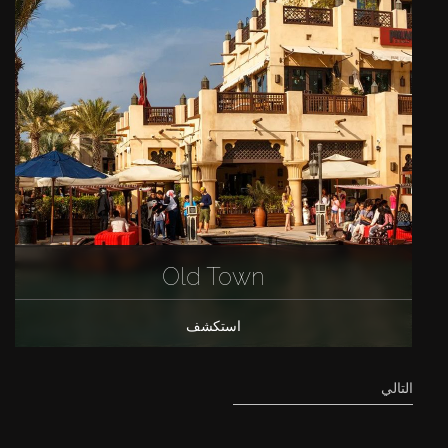
Old Town
استكشف
التالي