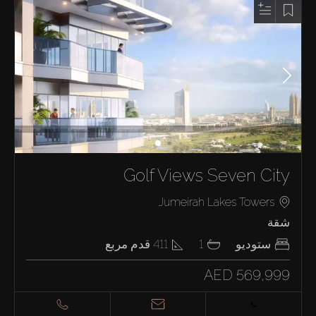
Golf Views Seven City
Jumeirah Lakes Towers
شقة
ستوديو
1
411
قدم مربع
AED 569,999