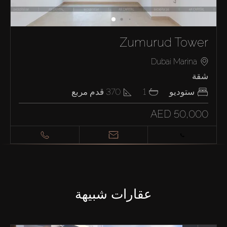
Zumurud Tower
Dubai Marina
شقة
ستوديو
1
370
قدم مربع
AED 50,000
عقارات شبيهة