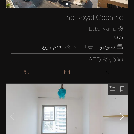
The Royal Oceanic
Dubai Marina
شقة
ستوديو
1
658
قدم مربع
AED 60,000