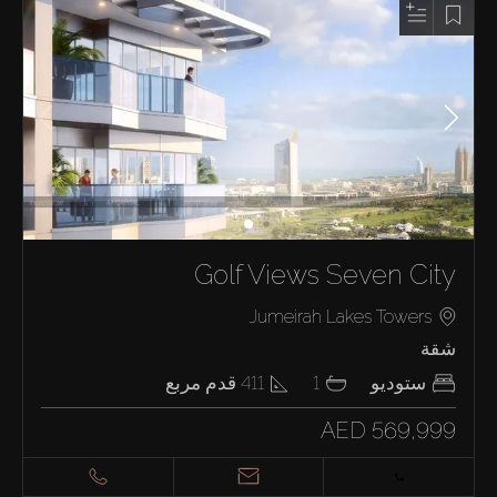
Golf Views Seven City
Jumeirah Lakes Towers
شقة
ستوديو
1
411
قدم مربع
AED 569,999