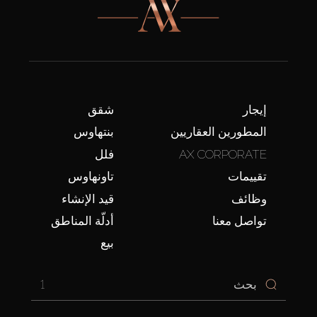
إيجار
شقق
المطورين العقاريين
بنتهاوس
AX CORPORATE
فلل
تقييمات
تاونهاوس
وظائف
قيد الإنشاء
تواصل معنا
أدلّة المناطق
بيع
1