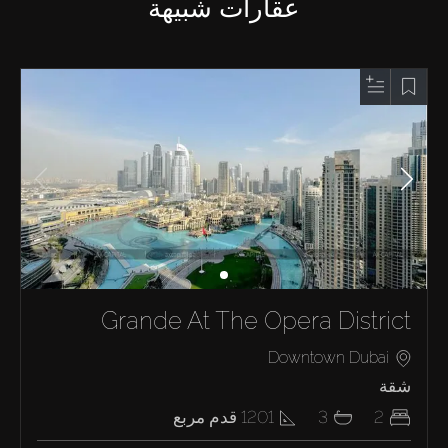
عقارات شبيهة
Grande At The Opera District
Downtown Dubai
شقة
2
3
1201
قدم مربع