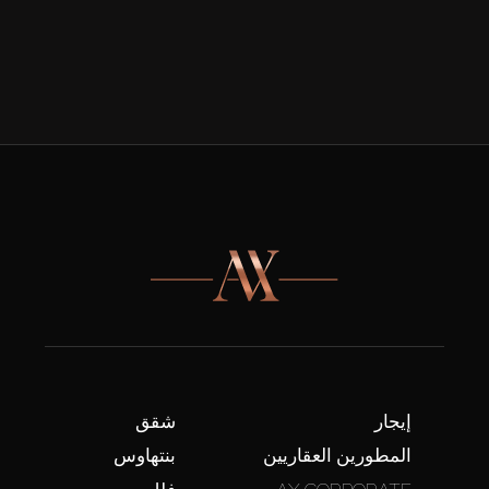
إيجار
شقق
المطورين العقاريين
بنتهاوس