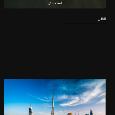
استكشف
التالي