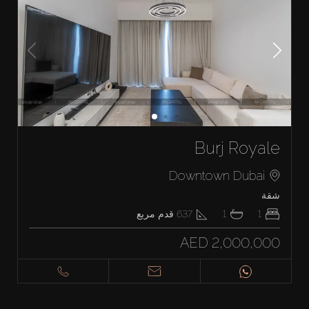
Burj Royale
Downtown Dubai
شقة
1
1
637
قدم مربع
AED 2,000,000