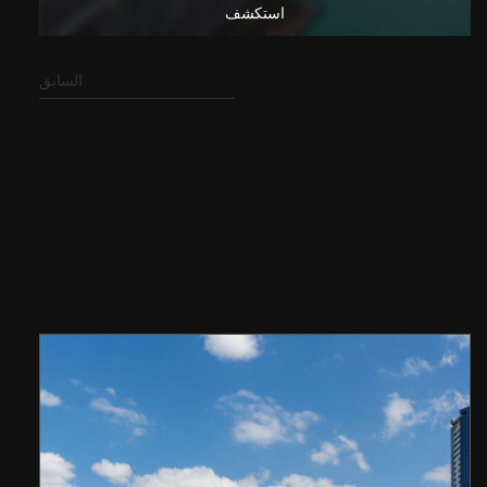
استكشف
السابق