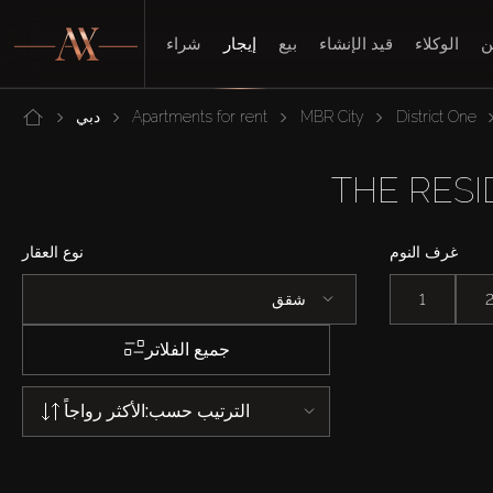
ن
الوكلاء
قيد الإنشاء
بيع
إيجار
شراء
District One
MBR City
Apartments for rent
دبي
غرف النوم
نوع العقار
1
شقق
جميع الفلاتر
الترتيب حسب:
الأكثر رواجاً