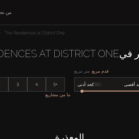
من نح
The Residences at District One
THE RESIDENCE
قدم مربع
متر مربع
2
3
4
5+
د أقصى
كحد أدنى
ما من مشاريع
المعذرة