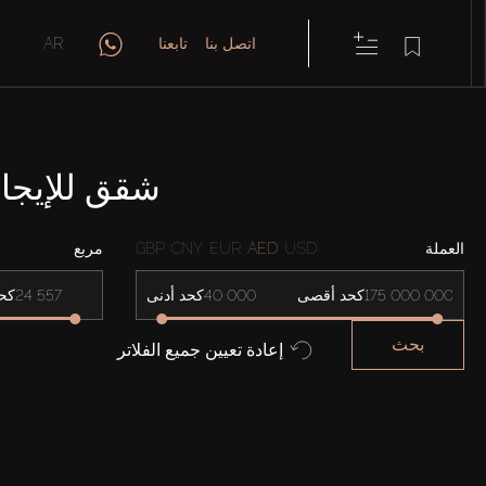
اتصل بنا
تابعنا
AR
شقق للإيجار فيS AT DISTRICT ONE
العملة
USD
AED
EUR
CNY
GBP
مربع
كحد أقصى
كحد أدنى
كح
بحث
إعادة تعيين جميع الفلاتر