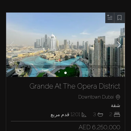
Grande At The Opera District
Downtown Dubai
شقة
2
3
1201
قدم مربع
AED 6,250,000