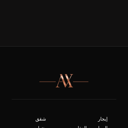
إيجار
شقق
المطورين العقاريين
بنتهاوس