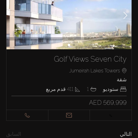
Golf Views Seven City
Jumeirah Lakes Towers
شقة
ستوديو
1
411
قدم مربع
AED 569,999
التالي
السابق