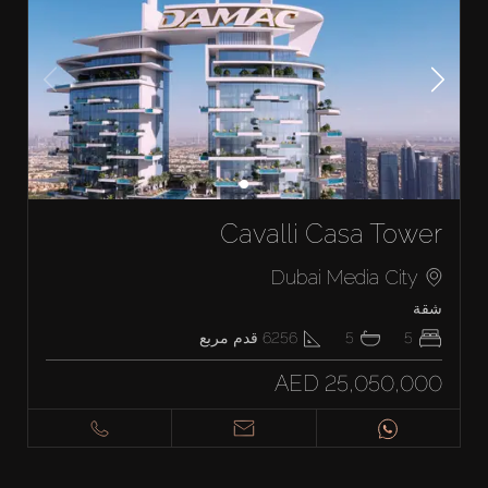
Cavalli Casa Tower
Dubai Media City
شقة
5
5
6256
قدم مربع
AED 25,050,000