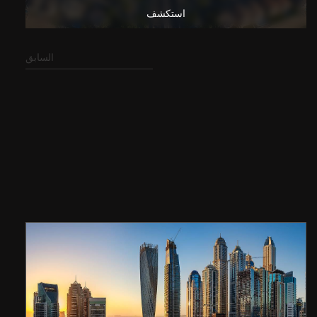
استكشف
السابق