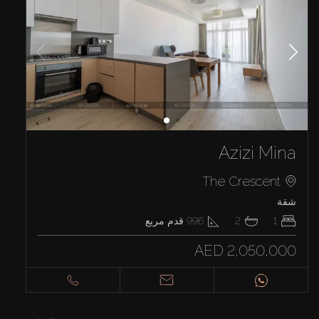
Azizi Mina
The Crescent
شقة
1
2
996
قدم مربع
AED 2,050,000