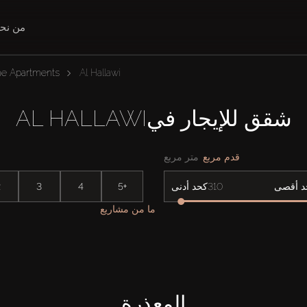
من نح
ne Apartments
Al Hallawi
شقق للإيجار فيAL HALLAWI
قدم مربع
متر مربع
2
3
4
5+
د أقصى
كحد أدنى
ما من مشاريع
المعذرة