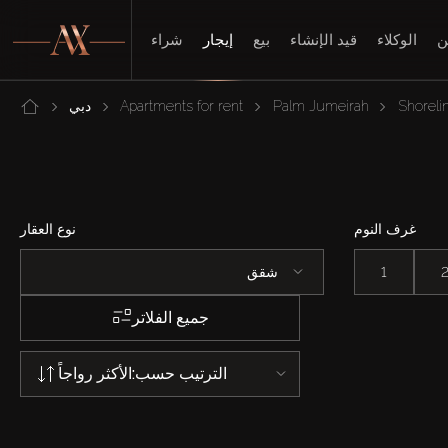
ن
الوكلاء
قيد الإنشاء
بيع
إيجار
شراء
Shoreli
Palm Jumeirah
Apartments for rent
دبي
غرف النوم
نوع العقار
1
شقق
جميع الفلاتر
الترتيب حسب:
الأكثر رواجاً