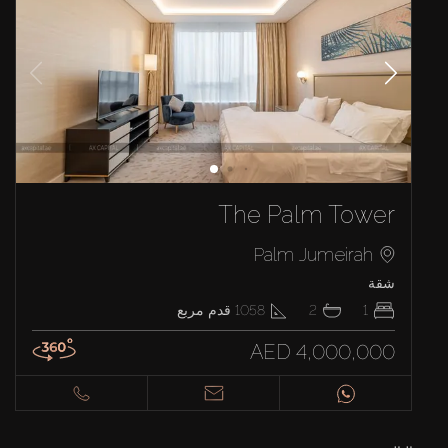
The Palm Tower
Palm Jumeirah
شقة
1
2
1058
قدم مربع
AED 4,000,000