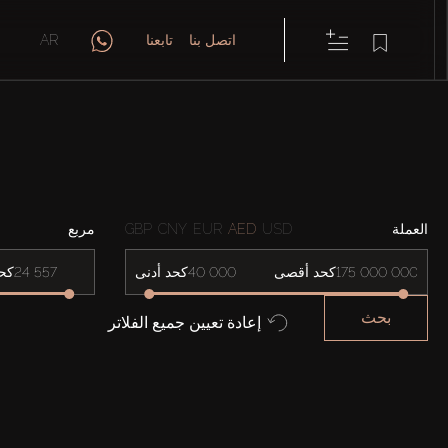
اتصل بنا
تابعنا
AR
العملة
USD
AED
EUR
CNY
GBP
مربع
كحد أقصى
كحد أدنى
كح
بحث
إعادة تعيين جميع الفلاتر