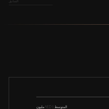
السابق
المتوسط
AED 1مليون