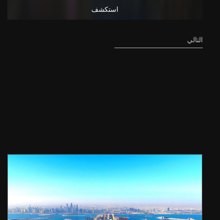
استكشف
التالي