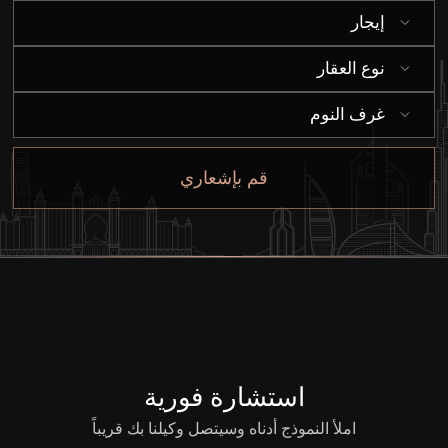
شراء
إيجار
إيجار
نوع العقار
غرف النوم
بيع
قم بإشعاري
قيد الإنشاء
الوكلاء
من نحن
استشارة فورية
املأ النموذج أدناه وسيتصل وكيلنا بك قريباً