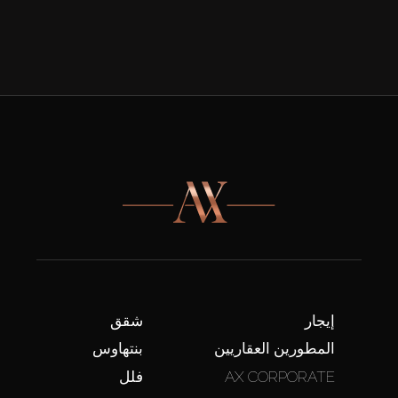
إيجار
شقق
المطورين العقاريين
بنتهاوس
AX CORPORATE
فلل