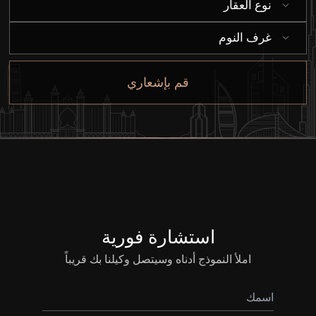
نوع العقار
إيجار
غرف النوم
بيع
قم بإشعاري
قيد الإنشاء
الوكلاء
من نحن
استشارة فورية
املأ النموذج أدناه وسيتصل وكيلنا بك قريباً