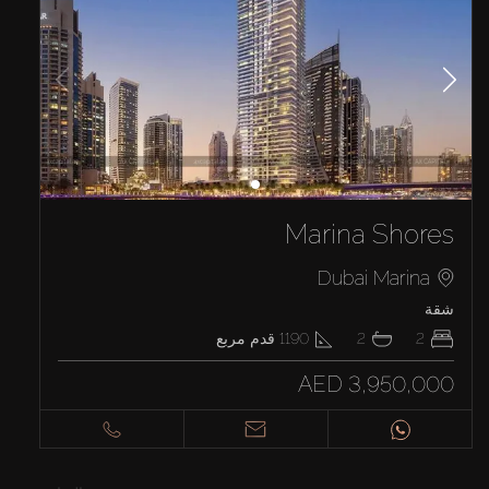
Marina Shores
Dubai Marina
شقة
2
2
1190
قدم مربع
AED 3,950,000