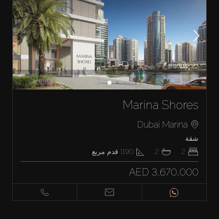
Marina Shores
Dubai Marina
شقة
2
2
1190
قدم مربع
AED 3,670,000