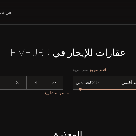
من نح
عقارات للإيجار في FIVE JBR
قدم مربع
متر مربع
2
3
4
5+
د أقصى
كحد أدنى
ما من مشاريع
المعذرة