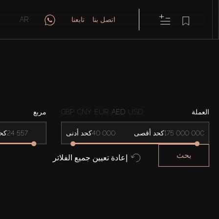
اتصل بنا
تابعنا
AR
العملة
USD
AED
EUR
CNY
GBP
مربع
كحد أقصى
كحد أدنى
كح
بحث
إعادة تعيين جميع الفلاتر