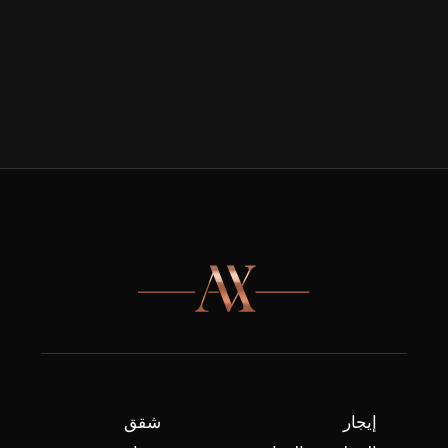
إيجار
شقق