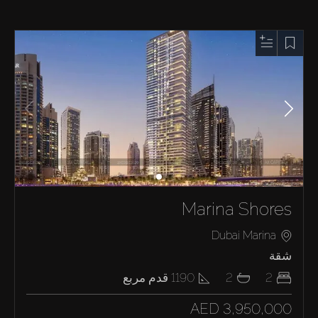
Marina Shores
Dubai Marina
شقة
2
2
1190
قدم مربع
AED 3,950,000