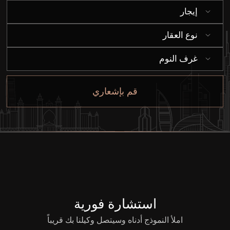
إيجار
إيجار
نوع العقار
بيع
غرف النوم
قيد الإنشاء
قم بإشعاري
الوكلاء
من نحن
استشارة فورية
املأ النموذج أدناه وسيتصل وكيلنا بك قريباً