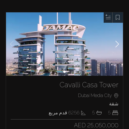
Cavalli Casa Tower
Dubai Media City
شقة
5
5
6256
قدم مربع
AED 25,050,000