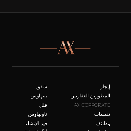
إيجار
شقق
المطورين العقاريين
بنتهاوس
AX CORPORATE
فلل
تقييمات
تاونهاوس
وظائف
قيد الإنشاء