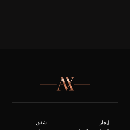
إيجار
شقق