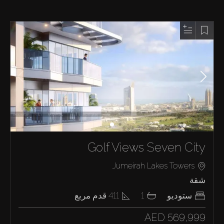
Golf Views Seven City
Jumeirah Lakes Towers
شقة
ستوديو
1
411
قدم مربع
AED 569,999