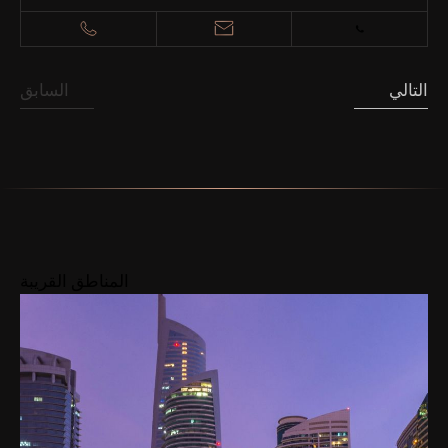
التالي
السابق
المناطق القريبة