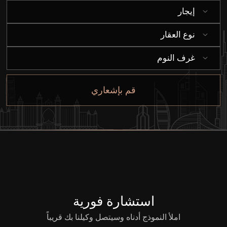
إيجار
إيجار
نوع العقار
بيع
غرف النوم
قيد الإنشاء
قم بإشعاري
الوكلاء
من نحن
استشارة فورية
املأ النموذج أدناه وسيتصل وكيلنا بك قريباً