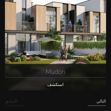
Mudon
استكشف
التالي
السابق