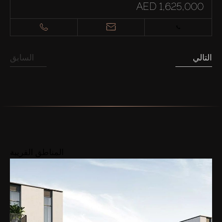
AED 1,625,000
التالي
السابق
المناطق القريبة