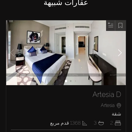
عقارات شبيهة
Artesia D
Artesia
شقة
2
3
1368
قدم مربع