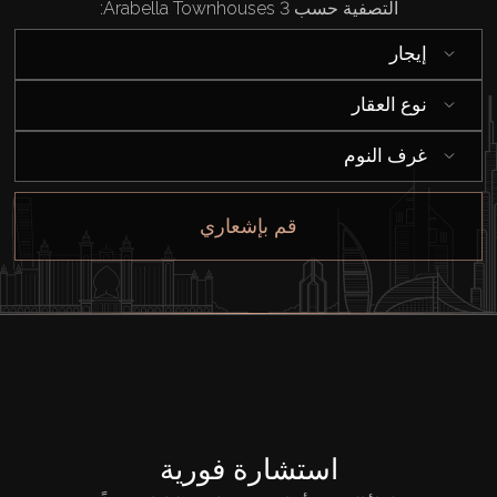
التصفية حسب Arabella Townhouses 3:
إيجار
إيجار
بيع
نوع العقار
غرف النوم
قيد الإنشاء
قم بإشعاري
الوكلاء
من نحن
استشارة فورية