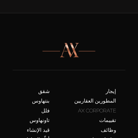
إيجار
شقق
المطورين العقاريين
بنتهاوس
AX CORPORATE
فلل
تقييمات
تاونهاوس
وظائف
قيد الإنشاء