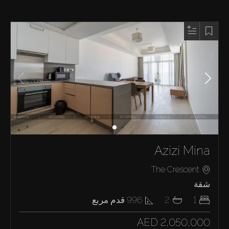
Azizi Mina
The Crescent
شقة
1
2
996
قدم مربع
AED 2,050,000