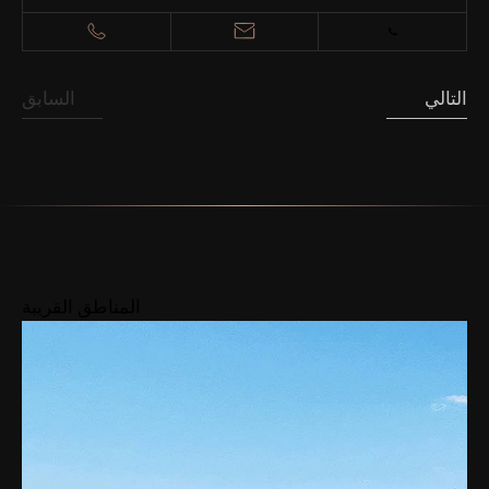
التالي
السابق
المناطق القريبة