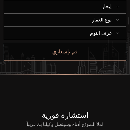
إيجار
إيجار
نوع العقار
بيع
غرف النوم
قيد الإنشاء
قم بإشعاري
الوكلاء
من نحن
استشارة فورية
املأ النموذج أدناه وسيتصل وكيلنا بك قريباً