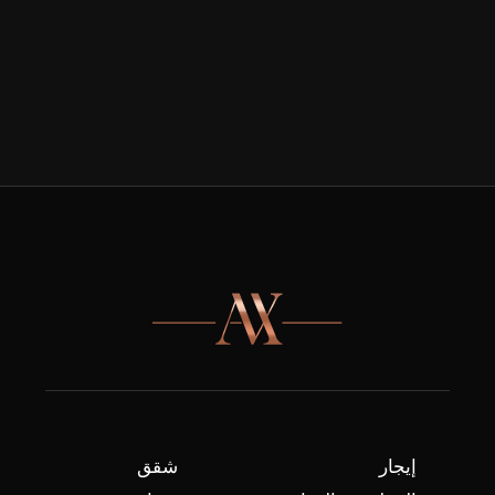
إيجار
شقق