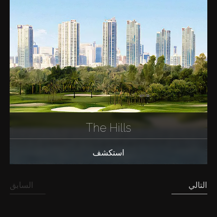
The Hills
استكشف
التالي
السابق