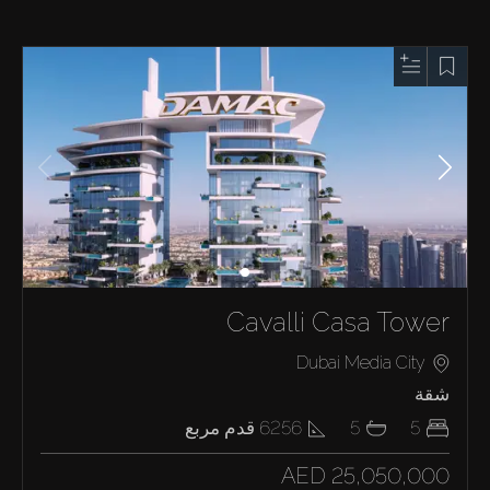
Cavalli Casa Tower
Dubai Media City
شقة
5
5
6256
قدم مربع
AED 25,050,000