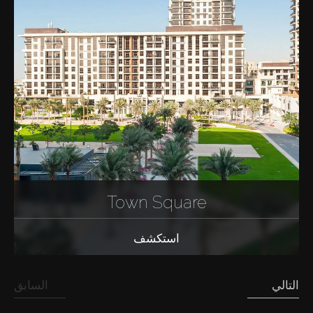
Town Square
استكشف
التالي
السابق