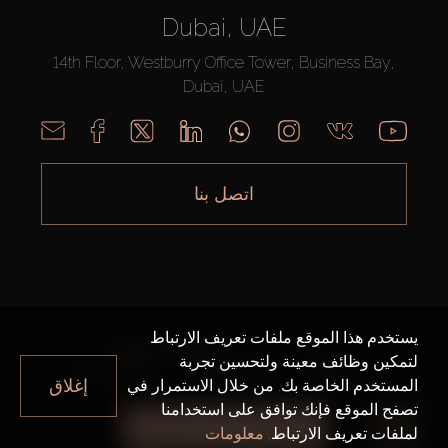
Dubai, UAE
14th Floor, Westburry Office Tower, Business Bay,
Dubai, UAE
اتصل بنا
يستخدم هذا الموقع ملفات تعريف الارتباط
AX CAPITAL ©2026 جميع الحقوق محفوظة
لتمكين وظائف معينة ولتحسين تجربة
خريطة الموقع
سياسة الخصوصية
شروط الاستخدام
إغلاق
المستخدم الخاصة بك. من خلال الاستمرار في
تصفح الموقع فإنك توافق على استخدامنا
جميع الفلاتر
لملفات تعريف الارتباط.
معلومات