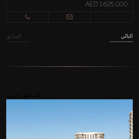
AED 1,625,000
التالي
السابق
المناطق القريبة