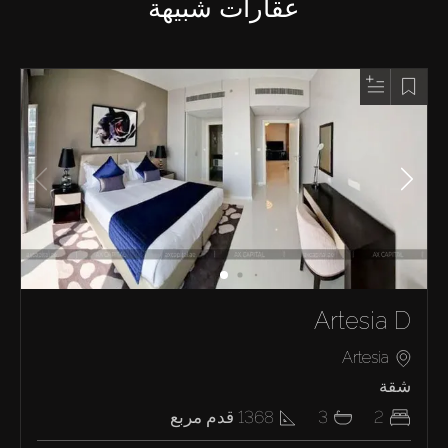
عقارات شبيهة
Artesia D
Artesia
شقة
2
3
1368
قدم مربع