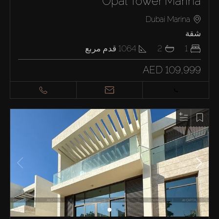
Opal Tower Marina
Dubai Marina
شقة
1
2
1064
قدم مربع
AED 109,999