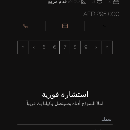
2
3
2460
قدم مربع
AED 295,000
شراء
إيجار
5
6
7
8
9
بيع
قيد الإنشاء
الوكلاء
استشارة فورية
املأ النموذج أدناه وسيتصل وكيلنا بك قريباً
من نحن