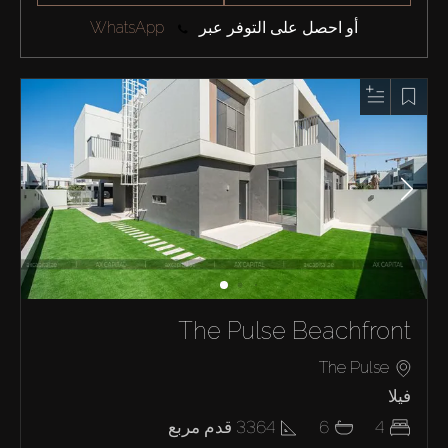
أو احصل على التوفر عبر
WhatsApp
The Pulse Beachfront
The Pulse
فيلا
4
6
3364
قدم مربع