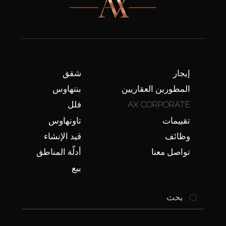
إيجار
شقق
المطورين العقاريين
بنتهاوس
AX CORPORATE
فلل
تقييمات
تاونهاوس
وظائف
قيد الإنشاء
تواصل معنا
أدلّة المناطق
بيع