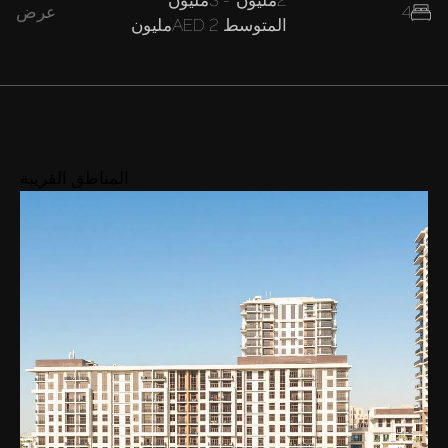
4
عرض
المتوسط
AED 2مليون
المناطق القريبة