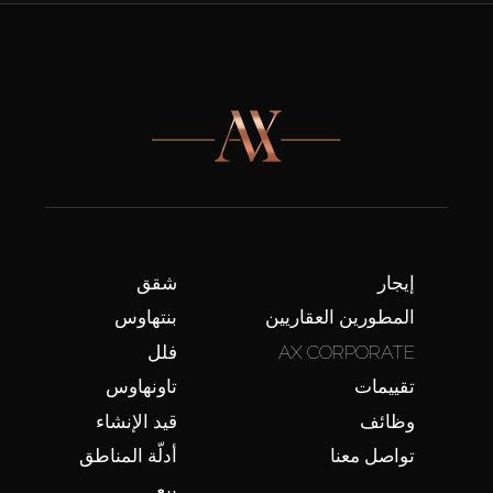
إيجار
شقق
المطورين العقاريين
بنتهاوس
AX CORPORATE
فلل
تقييمات
تاونهاوس
وظائف
قيد الإنشاء
تواصل معنا
أدلّة المناطق
بيع