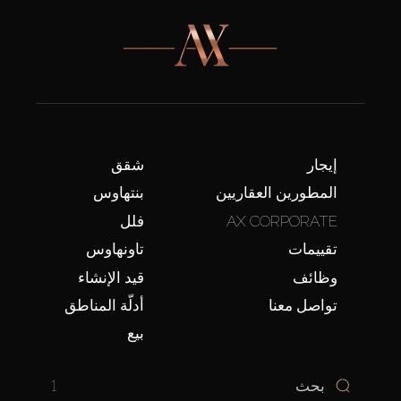
إيجار
شقق
المطورين العقاريين
بنتهاوس
AX CORPORATE
فلل
تقييمات
تاونهاوس
وظائف
قيد الإنشاء
تواصل معنا
أدلّة المناطق
بيع
1