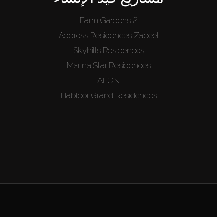
Farm Gardens 2
Address Residences Zabeel
Skyhills Residences
Marina Star Residences
AEON
Habtoor Grand Residences