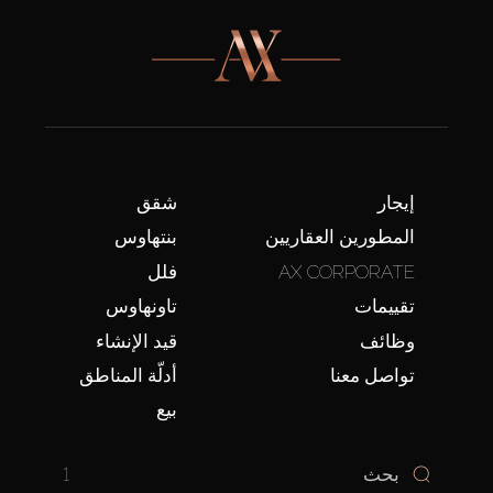
إيجار
شقق
المطورين العقاريين
بنتهاوس
AX CORPORATE
فلل
تقييمات
تاونهاوس
وظائف
قيد الإنشاء
تواصل معنا
أدلّة المناطق
بيع
1