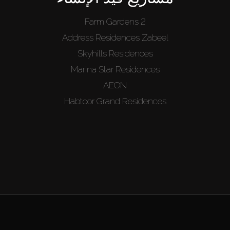
Farm Gardens 2
Address Residences Zabeel
Skyhills Residences
Marina Star Residences
AEON
Habtoor Grand Residences