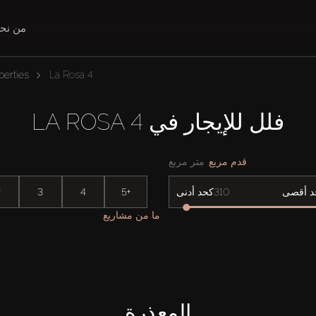
من نح
perties
La Rosa 4
فلل للإيجار في LA ROSA 4
قدم مربع
متر مربع
2
3
4
5+
د أقصى
كحد أدنى
ما من مشاريع
المعذرة