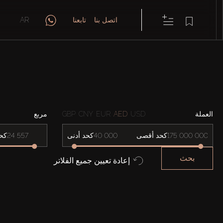
اتصل بنا
تابعنا
AR
العملة
USD
AED
EUR
CNY
GBP
مربع
كحد أقصى
كحد أدنى
كح
بحث
إعادة تعيين جميع الفلاتر