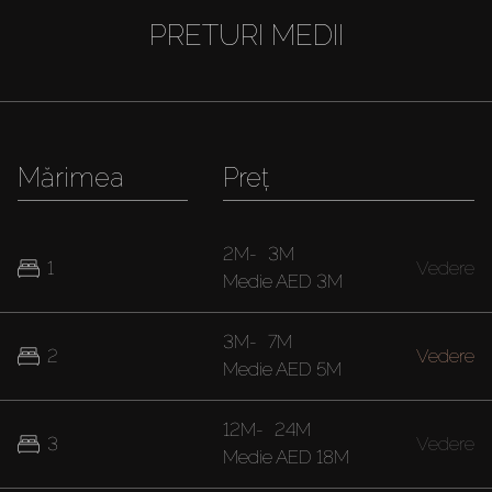
PRETURI MEDII
Mărimea
Preț
2M
-
3M
1
Vedere
Medie
AED 3M
3M
-
7M
2
Vedere
Medie
AED 5M
12M
-
24M
3
Vedere
Medie
AED 18M