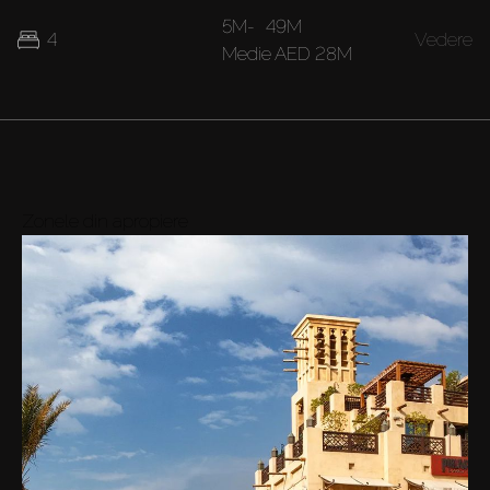
5M
-
49M
4
Vedere
Medie
AED 28M
Zonele din apropiere