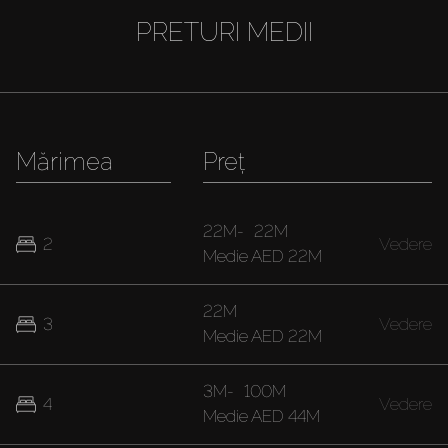
PRETURI MEDII
Mărimea
Preț
22M
-
22M
2
Vedere
Medie
AED 22M
22M
3
Vedere
Medie
AED 22M
3M
-
100M
4
Vedere
Medie
AED 44M