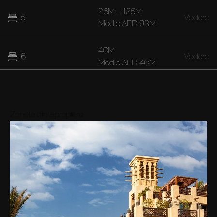
26M
-
125M
5
Vedere
Medie
AED 93M
40M
6
Vedere
Medie
AED 40M
Zonele din apropiere