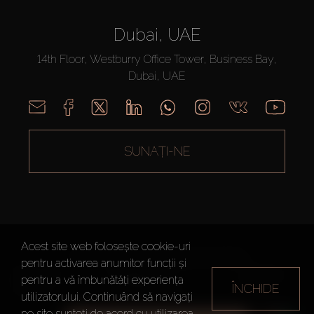
Dubai, UAE
14th Floor, Westburry Office Tower, Business Bay,
Dubai, UAE
SUNAȚI-NE
Acest site web folosește cookie-uri
AX CAPITAL ©2026 Toate drepturile rezervate
pentru activarea anumitor funcții și
Termeni de
Politica de
Harta site-
pentru a vă îmbunătăți experiența
ÎNCHIDE
utilizare
Confidențialitate
ului
utilizatorului. Continuând să navigați
pe site sunteți de acord cu utilizarea