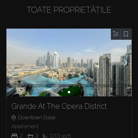
TOATE PROPRIETĂȚILE
Grande At The Opera District
Downtown Dubai
Apartament
2
3
1201
sq.ft