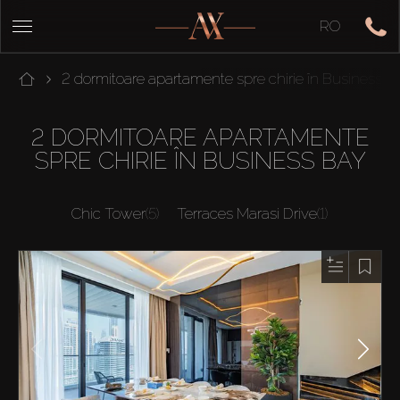
RO
2 dormitoare apartamente spre chirie în Business B
2 DORMITOARE APARTAMENTE
SPRE CHIRIE ÎN BUSINESS BAY
Chic Tower
(5)
Terraces Marasi Drive
(1)