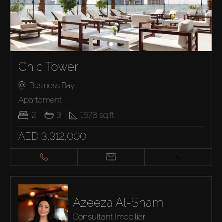
Chic Tower
Business Bay
Apartament
2
3
1678
sq.ft
AED 3,312,000
Azeeza Al-Sham
Consultant Imobiliar