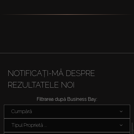
Închiriați
Vânzare
Off-Plan
Agenți
NOTIFICAȚI-MĂ DESPRE
About Us
REZULTATELE NOI
Filtrarea după Business Bay:
Cumpără
Tipul Proprietă ...