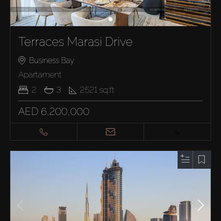
Terraces Marasi Drive
Business Bay
Apartament
2
3
2521
sq.ft
AED 6,200,000