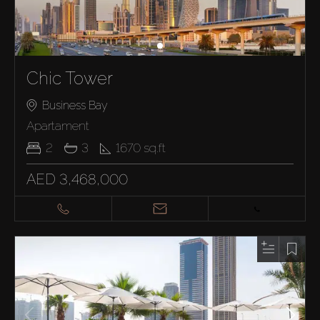
Chic Tower
Business Bay
Apartament
2
3
1670
sq.ft
AED 3,468,000