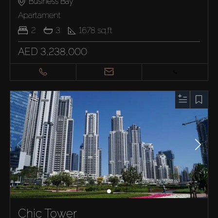
Business Bay
Apartament
2
3
1678
sq.ft
AED 3,238,000
Chic Tower