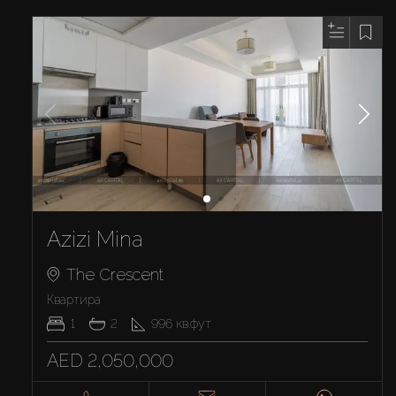
Azizi Mina
The Crescent
Квартира
1
2
996
кв.фут
AED 2,050,000