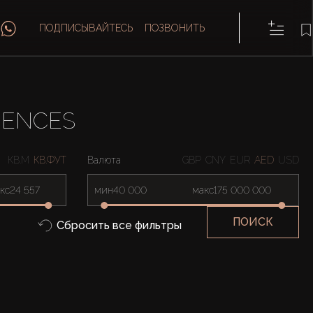
ПОДПИСЫВАЙТЕСЬ
ПОЗВОНИТЬ
DENCES
КВ.М
КВ.ФУТ
Валюта
GBP
CNY
EUR
AED
USD
кс
мин
макс
ПОИСК
Сбросить все фильтры