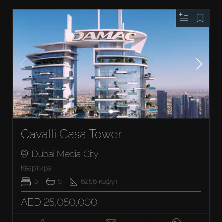
Cavalli Casa Tower
Dubai Media City
Квартира
5
5
6256
кв.фут
AED 25,050,000