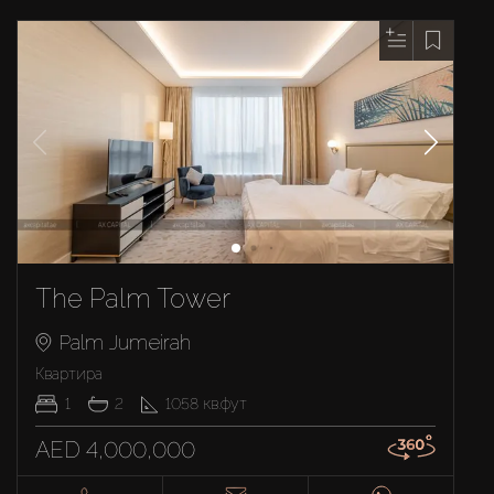
The Palm Tower
Palm Jumeirah
Квартира
1
2
1058
кв.фут
AED 4,000,000